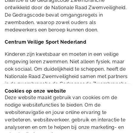
Daartoe is de Gedragscode Zwembranche
ontwikkeld door de Nationale Raad Zwemveiligheid.
De Gedragscode bevat omgangsregels in
zwembaden, waarop zowel ouders als
medewerkers een beroep kunnen doen.
Centrum Veilige Sport Nederland
Kinderen zijn kwetsbaar en moeten in een veilige
omgeving leren zwemmen. Niet alleen fysiek, maar
ook sociaal. Om duidelijkheid te scheppen, heeft de
Nationale Raad Zwemveiligheid samen met partners
in de zwembranche de Gedragscode Zwembranche
Cookies op onze website
voor aanbieders van zwemlessen opgesteld. Is er
Deze website maakt gebruik van cookies om de
echt iets mis of maak je je grote zorgen? Dan kun je
nodige websitefuncties te bieden. Om de
(anoniem) melding maken via
Centrum Veilige Sport
websitenavigatie en jouw online ervaring te
Nederland
.
verbeteren, websiteverkeer, gebruik en interactie te
analyseren en om te helpen bij onze marketing- en