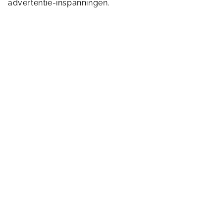
advertentie-inspanningen.
Daarnaast beschikken wij over de volgende
keurmerken:
Keurmerk Veilig en Schoon
Licentie Nationale Zwemdiploma’s
Groencertificaat voor Sportfondsen Naarden